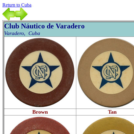
Return to Cuba
Clu
b
Náutico de Va
radero
Varadero, Cuba
Brown
Tan